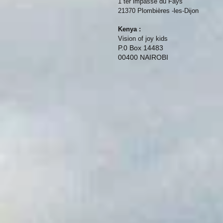
1 ter impasse du Fays
21370 Plombières -les-Dijon
Kenya :
Vision of joy kids
P.0 Box 14483
00400 NAIROBI