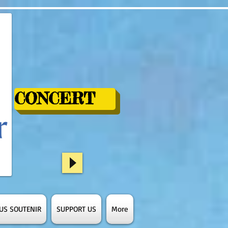
CONCERT
US SOUTENIR
SUPPORT US
More